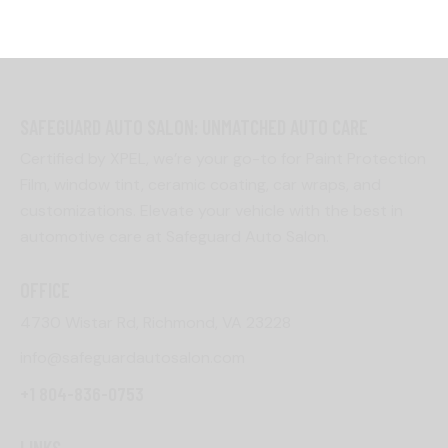
SAFEGUARD AUTO SALON: UNMATCHED AUTO CARE
Certified by XPEL, we’re your go-to for Paint Protection
Film, window tint, ceramic coating, car wraps, and
customizations. Elevate your vehicle with the best in
automotive care at Safeguard Auto Salon.
OFFICE
4730 Wistar Rd, Richmond, VA 23228
info@safeguardautosalon.com
+1 804-836-0753