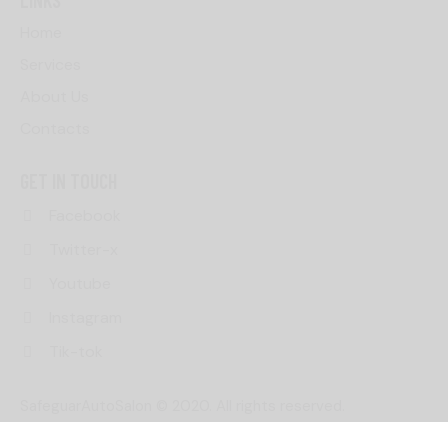
LINKS
Home
Services
About Us
Contacts
GET IN TOUCH
Facebook
Twitter-x
Youtube
Instagram
Tik-tok
SafeguarAutoSalon
© 2020. All rights reserved.