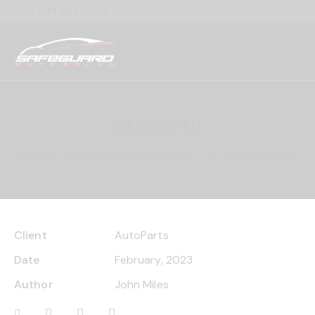
+1 804-836-0753
FULL BODY KIT
HOME
ALL PORTFOLIO ITEMS
...
FULL BODY KIT
Client
AutoParts
Date
February, 2023
Author
John Miles